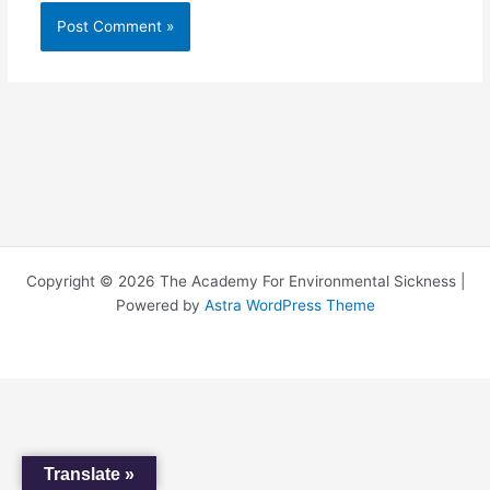
Copyright © 2026 The Academy For Environmental Sickness |
Powered by
Astra WordPress Theme
Translate »