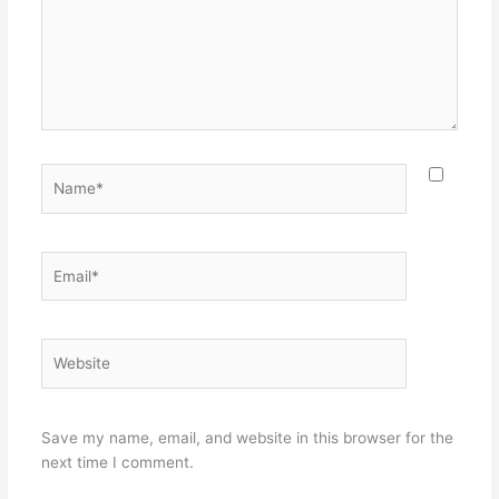
Name*
Email*
Website
Save my name, email, and website in this browser for the
next time I comment.