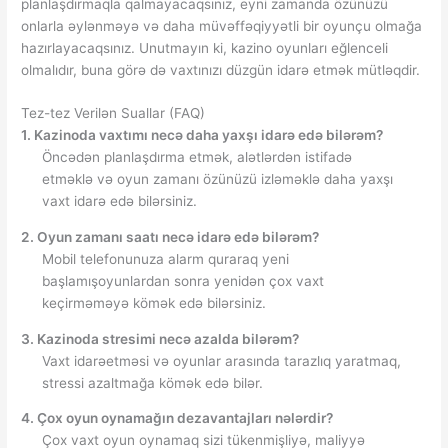
planlaşdırmaqla qalmayacaqsınız, eyni zamanda özünüzü
onlarla əylənməyə və daha müvəffəqiyyətli bir oyunçu olmağa
hazırlayacaqsınız. Unutmayın ki, kazino oyunları eğlenceli
olmalıdır, buna görə də vaxtınızı düzgün idarə etmək mütləqdir.
Tez-tez Verilən Suallar (FAQ)
1. Kazinoda vaxtımı necə daha yaxşı idarə edə bilərəm?
Öncədən planlaşdırma etmək, alətlərdən istifadə
etməklə və oyun zamanı özünüzü izləməklə daha yaxşı
vaxt idarə edə bilərsiniz.
2. Oyun zamanı saatı necə idarə edə bilərəm?
Mobil telefonunuza alarm quraraq yeni
başlamışoyunlardan sonra yenidən çox vaxt
keçirməməyə kömək edə bilərsiniz.
3. Kazinoda stresimi necə azalda bilərəm?
Vaxt idarəetməsi və oyunlar arasında tarazlıq yaratmaq,
stressi azaltmağa kömək edə bilər.
4. Çox oyun oynamağın dezavantajları nələrdir?
Çox vaxt oyun oynamaq sizi tükenmişliyə, maliyyə