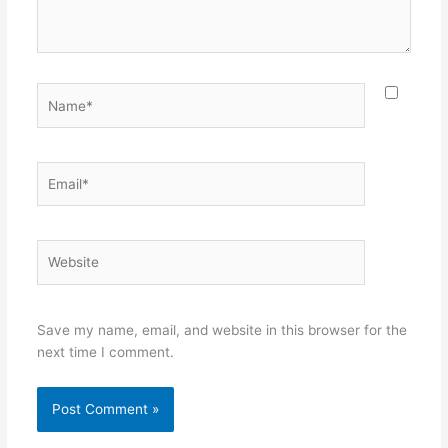
Name*
Email*
Website
Save my name, email, and website in this browser for the
next time I comment.