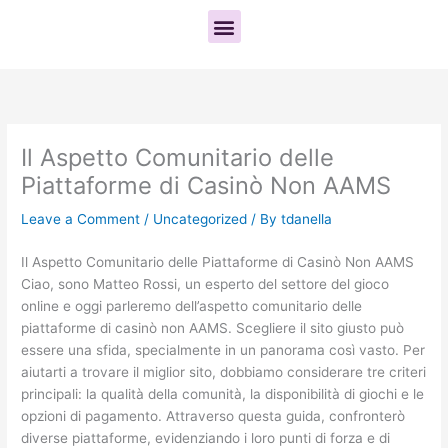
Skip
Menu
to
content
Il Aspetto Comunitario delle
Piattaforme di Casinò Non AAMS
Leave a Comment
/
Uncategorized
/ By
tdanella
Il Aspetto Comunitario delle Piattaforme di Casinò Non AAMS
Ciao, sono Matteo Rossi, un esperto del settore del gioco
online e oggi parleremo dell’aspetto comunitario delle
piattaforme di casinò non AAMS. Scegliere il sito giusto può
essere una sfida, specialmente in un panorama così vasto. Per
aiutarti a trovare il miglior sito, dobbiamo considerare tre criteri
principali: la qualità della comunità, la disponibilità di giochi e le
opzioni di pagamento. Attraverso questa guida, confronterò
diverse piattaforme, evidenziando i loro punti di forza e di