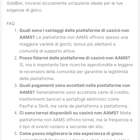
GoldBet, troverai sicuramente un’opzione ideale per le tue
esigenze di gioco.
FAQ
Quali sono i vantaggi delle piattaforme di casinò non
AAMS?
Le piattaforme non AAMS offrono spesso una
maggiore varietà di giochi, bonus più allettanti e
comunità di supporto attive.
Posso fidarmi delle piattaforme di casinò non AAMS?
Sì, ma è importante fare ricerche approfondite e leggere
le recensioni della comunità per garantire la legittimità
della piattaforma.
Quali pagamenti sono accettati nelle piattaforme non
AAMS?
Generalmente sono accettate carte di credito,
trasferimenti bancari e portafogli elettronici come
PayPal e Skrill, ma varia da piattaforma a piattaforma.
Ci sono tornei disponibili su casinò non AAMS?
Molte
piattaforme non AAMS offrono tornei, ma la frequenza e
il tipo di eventi variano a seconda del sito.
Come posso migliorare la mia esperienza di gioco