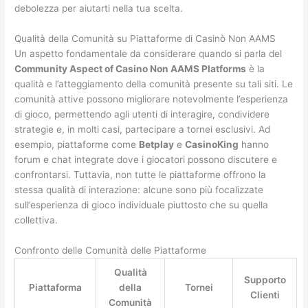
debolezza per aiutarti nella tua scelta.
Qualità della Comunità su Piattaforme di Casinò Non AAMS
Un aspetto fondamentale da considerare quando si parla del
Community Aspect of Casino Non AAMS Platforms
è la
qualità e l’atteggiamento della comunità presente su tali siti. Le
comunità attive possono migliorare notevolmente l’esperienza
di gioco, permettendo agli utenti di interagire, condividere
strategie e, in molti casi, partecipare a tornei esclusivi. Ad
esempio, piattaforme come
Betplay
e
CasinoKing
hanno
forum e chat integrate dove i giocatori possono discutere e
confrontarsi. Tuttavia, non tutte le piattaforme offrono la
stessa qualità di interazione: alcune sono più focalizzate
sull’esperienza di gioco individuale piuttosto che su quella
collettiva.
Confronto delle Comunità delle Piattaforme
Qualità
Supporto
Piattaforma
della
Tornei
Clienti
Comunità