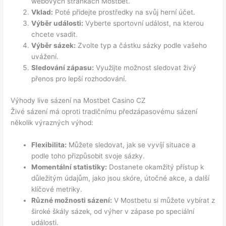
webových stránkách Mostbet.
Vklad:
Poté přidejte prostředky na svůj herní účet.
Výběr události:
Vyberte sportovní událost, na kterou
chcete vsadit.
Výběr sázek:
Zvolte typ a částku sázky podle vašeho
uvážení.
Sledování zápasu:
Využijte možnost sledovat živý
přenos pro lepší rozhodování.
Výhody live sázení na Mostbet Casino CZ
Živé sázení má oproti tradičnímu předzápasovému sázení
několik výrazných výhod:
Flexibilita:
Můžete sledovat, jak se vyvíjí situace a
podle toho přizpůsobit svoje sázky.
Momentální statistiky:
Dostanete okamžitý přístup k
důležitým údajům, jako jsou skóre, útočné akce, a další
klíčové metriky.
Různé možnosti sázení:
V Mostbetu si můžete vybírat z
široké škály sázek, od výher v zápase po speciální
události.