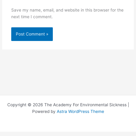
Save my name, email, and website in this browser for the
next time I comment.
Copyright © 2026 The Academy For Environmental Sickness |
Powered by
Astra WordPress Theme