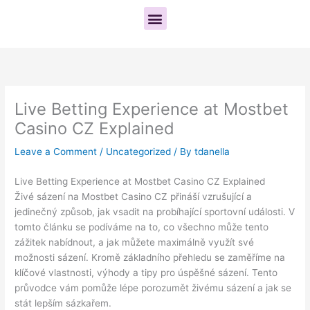
Skip
Menu
to
content
Live Betting Experience at Mostbet
Casino CZ Explained
Leave a Comment
/
Uncategorized
/ By
tdanella
Live Betting Experience at Mostbet Casino CZ Explained
Živé sázení na Mostbet Casino CZ přináší vzrušující a
jedinečný způsob, jak vsadit na probíhající sportovní události. V
tomto článku se podíváme na to, co všechno může tento
zážitek nabídnout, a jak můžete maximálně využít své
možnosti sázení. Kromě základního přehledu se zaměříme na
klíčové vlastnosti, výhody a tipy pro úspěšné sázení. Tento
průvodce vám pomůže lépe porozumět živému sázení a jak se
stát lepším sázkařem.