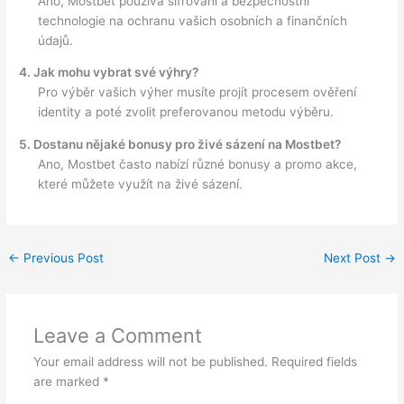
Ano, Mostbet používá šifrování a bezpečnostní
technologie na ochranu vašich osobních a finančních
údajů.
4. Jak mohu vybrat své výhry?
Pro výběr vašich výher musíte projít procesem ověření
identity a poté zvolit preferovanou metodu výběru.
5. Dostanu nějaké bonusy pro živé sázení na Mostbet?
Ano, Mostbet často nabízí různé bonusy a promo akce,
které můžete využít na živé sázení.
←
Previous Post
Next Post
→
Leave a Comment
Your email address will not be published.
Required fields
are marked
*