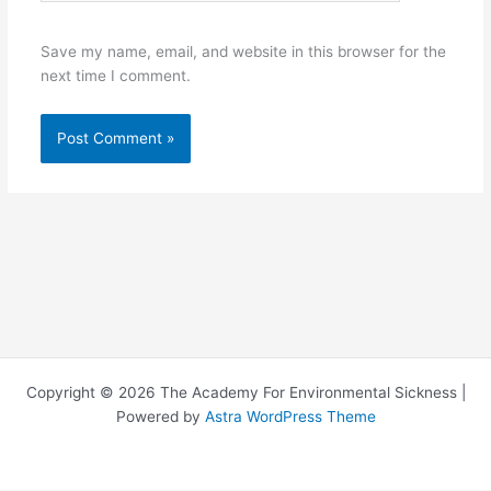
Save my name, email, and website in this browser for the
next time I comment.
Copyright © 2026 The Academy For Environmental Sickness |
Powered by
Astra WordPress Theme