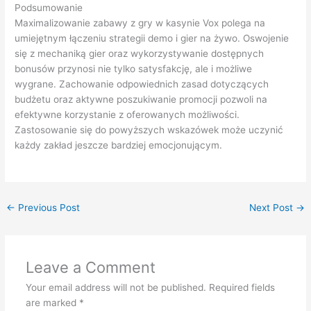
Podsumowanie
Maximalizowanie zabawy z gry w kasynie Vox polega na
umiejętnym łączeniu strategii demo i gier na żywo. Oswojenie
się z mechaniką gier oraz wykorzystywanie dostępnych
bonusów przynosi nie tylko satysfakcję, ale i możliwe
wygrane. Zachowanie odpowiednich zasad dotyczących
budżetu oraz aktywne poszukiwanie promocji pozwoli na
efektywne korzystanie z oferowanych możliwości.
Zastosowanie się do powyższych wskazówek może uczynić
każdy zakład jeszcze bardziej emocjonującym.
←
Previous Post
Next Post
→
Leave a Comment
Your email address will not be published.
Required fields
are marked
*