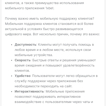
клиентов, а также преимущества использования
мобильного приложения 1xbet.
Почему важно иметь мобильную поддержку клиентов?
Мобильная поддержка клиентов становится всё более
актуальной в условиях быстро развивающегося
цифрового мира. Вот несколько причин, почему это важно:
Доступность
: Клиенты могут получать помощь в
любое время и в любом месте, используя свои
мобильные устройства.
Скорость
: Быстрые ответы и решения уменьшают
время ожидания и повышают удовлетворённость
клиентов.
Удобство
: Пользователи могут легко обращаться в
службу поддержки через приложение без
необходимости переходить на сайт.
Интерактивность
: Мобильные приложения
позволяют поддерживать интерактивное
взаимодействие с пользователями через чаты и