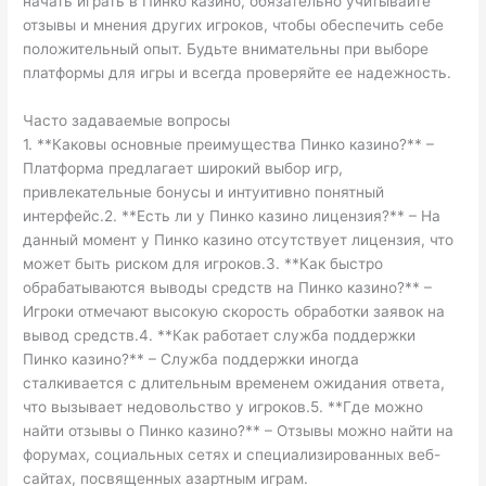
начать играть в Пинко казино, обязательно учитывайте
отзывы и мнения других игроков, чтобы обеспечить себе
положительный опыт. Будьте внимательны при выборе
платформы для игры и всегда проверяйте ее надежность.
Часто задаваемые вопросы
1. **Каковы основные преимущества Пинко казино?** –
Платформа предлагает широкий выбор игр,
привлекательные бонусы и интуитивно понятный
интерфейс.2. **Есть ли у Пинко казино лицензия?** – На
данный момент у Пинко казино отсутствует лицензия, что
может быть риском для игроков.3. **Как быстро
обрабатываются выводы средств на Пинко казино?** –
Игроки отмечают высокую скорость обработки заявок на
вывод средств.4. **Как работает служба поддержки
Пинко казино?** – Служба поддержки иногда
сталкивается с длительным временем ожидания ответа,
что вызывает недовольство у игроков.5. **Где можно
найти отзывы о Пинко казино?** – Отзывы можно найти на
форумах, социальных сетях и специализированных веб-
сайтах, посвященных азартным играм.