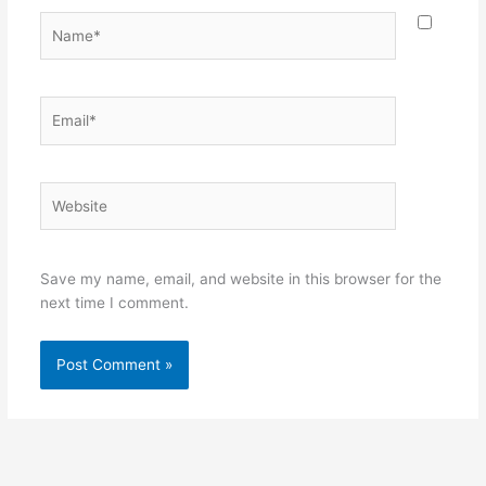
Name*
Email*
Website
Save my name, email, and website in this browser for the
next time I comment.