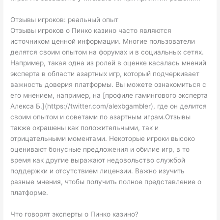
Отзывы игроков: реальный опыт
Отзывы игроков о Пинко казино часто являются
источником ценной информации. Многие пользователи
делятся своим опытом на форумах и в социальных сетях.
Например, такая одна из ролей в оценке касалась мнений
эксперта в области азартных игр, который подчеркивает
важность доверия платформы. Вы можете ознакомиться с
его мнением, например, на [профиле гамингового эксперта
Алекса Б.](https://twitter.com/alexbgambler), где он делится
своим опытом и советами по азартным играм.Отзывы
также окрашены как положительными, так и
отрицательными моментами. Некоторые игроки высоко
оценивают бонусные предложения и обилие игр, в то
время как другие выражают недовольство службой
поддержки и отсутствием лицензии. Важно изучить
разные мнения, чтобы получить полное представление о
платформе.
Что говорят эксперты о Пинко казино?