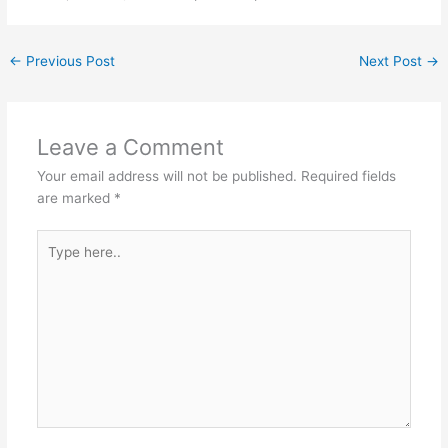
←
Previous Post
Next Post
→
Leave a Comment
Your email address will not be published.
Required fields
are marked
*
Type
here..