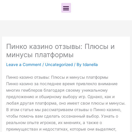
Skip
Menu
to
content
Пинко казино отзывы: Плюсы и
минусы платформы
Leave a Comment
/
Uncategorized
/ By
tdanella
Пинко казино отзывы: Плюсы и минусы платформы
Пинко казино за последнее время привлекло внимание
многих гемблеров благодаря своему уникальному
предложению и обширному выбору игр. Однако, как и
любая другая платформа, оно имеет свои плюсы и минусы.
В этом статье мы рассматриваем отзывы о Пинко казино,
чтобы помочь вам сделать осознанный выбор. Узнать о
реальном опыте игроков, их мнениях, а также о
преимуществах и недостатках, которые они выделяют,