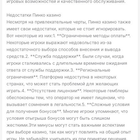
игровых возможностей и качественного обслуживания.
Недостатки Пинко казино
Несмотря на привлекательные черты, Пинко казино также
имеет свои недостатки, которые не стоит игнорировать.
Вот некоторые из них:1. **Ограниченные методы оплаты**.
Некоторые игроки выражают недовольство из-за
недостаточного выбора способов внесения и вывода
средств.2. **Служба поддержки**. Были случаи, когда
игроки сталкивались с длительным временем ожидания
ответа от службы поддержки.3. **Региональные
ограничения**. Платформа недоступна в некоторых
странах, что может стать проблемой для желающих
играть.4. **Отсутствие лицензии**. Некоторые гемблеры
обеспокоены тем, что оператор не имеет лицензии, что
вызывает сомнения в легальности.5. **Сложные условия
для получения бонусов**. Многие игроки упоминают, что
условия отыгрыша бонусов могут быть слишком
жесткими.Эти минусы могут стать важными аспектами
при выборе казино, так как могут повлиять на общий опыт
игры. Не забывайте учитывать их при принятии решения.